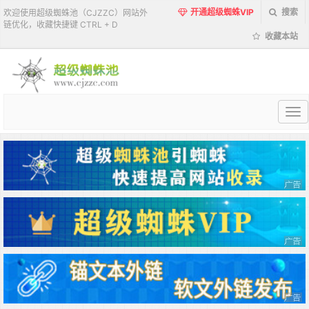
开通超级蜘蛛VIP
搜索
欢迎使用超级蜘蛛池（CJZZC）网站外
链优化，收藏快捷键 CTRL + D
收藏本站
超
级
蜘
蛛
池