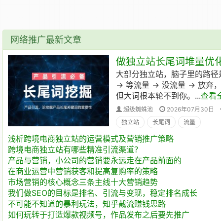
网络推广最新文章
做独立站长尾词堆量优化
大部分独立站，脑子里的路径是
→ 等流量 → 没流量 → 放
但大词根本轮不到你。...
查看
超级蜘蛛池
2026年07月30日
独立站
长尾词
流量
浅析跨境电商独立站的运营模式及营销推广策略
跨境电商独立站有哪些精准引流渠道？
产品与营销，小公司的营销要永远走在产品前面的
在商业运营中营销获客和提高复购率的策略
市场营销的核心概念三条主线十大营销趋势
我们做SEO的目标是排名、引流与变现，稳定排名成长
不可能不知道的暴利玩法，知乎截流赚钱思路
如何玩转于打造爆款视频号，作品发布之后要先推广