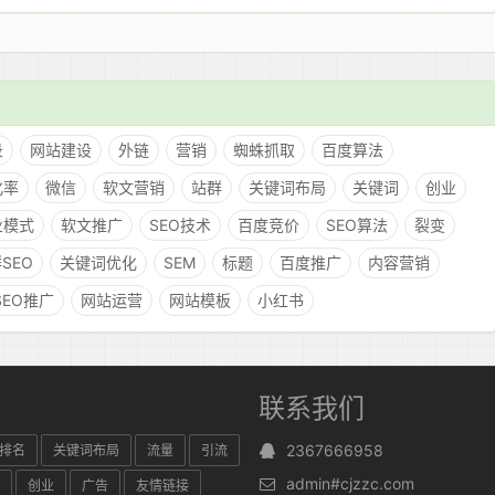
录
网站建设
外链
营销
蜘蛛抓取
百度算法
化率
微信
软文营销
站群
关键词布局
关键词
创业
业模式
软文推广
SEO技术
百度竞价
SEO算法
裂变
SEO
关键词优化
SEM
标题
百度推广
内容营销
SEO推广
网站运营
网站模板
小红书
联系我们
2367666958
排名
关键词布局
流量
引流
admin#cjzzc.com
创业
广告
友情链接