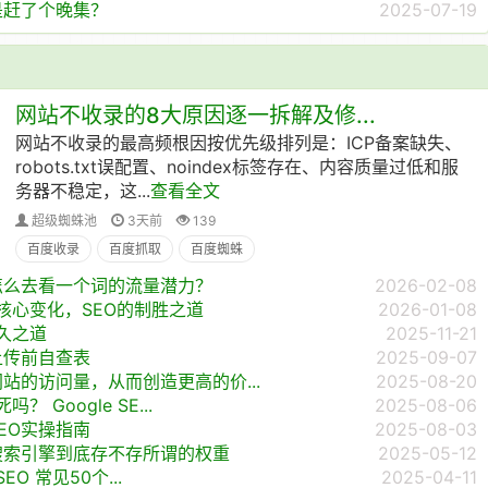
是赶了个晚集？
2025-07-19
网站不收录的8大原因逐一拆解及修...
网站不收录的最高频根因按优先级排列是：ICP备案缺失、
robots.txt误配置、noindex标签存在、内容质量过低和服
务器不稳定，这...
查看全文
超级蜘蛛池
3天前
139
百度收录
百度抓取
百度蜘蛛
怎么去看一个词的流量潜力？
2026-02-08
的核心变化，SEO的制胜之道
2026-01-08
长久之道
2025-11-21
上传前自查表
2025-09-07
站的访问量，从而创造更高的价...
2025-08-20
 Google SE...
2025-08-06
EO实操指南
2025-08-03
搜索引擎到底存不存所谓的权重
2025-05-12
EO 常见50个...
2025-04-11