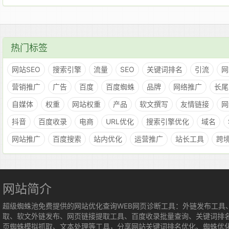
热门标签
网站SEO
搜索引擎
流量
SEO
关键词排名
引流
网
营销推广
广告
百度
百度蜘蛛
品牌
网络推广
长尾
自媒体
权重
网站权重
产品
软文撰写
友情链接
网
抖音
百度收录
电商
URL优化
搜索引擎优化
域名
网站推广
百度搜索
站内优化
运营推广
站长工具
跨
网站简介
超级蜘蛛池免费提供的网站优化查询WEB网页诊断工具：外链发布工具
取、软文外链发布、网页链接提取工具、百度收录批量查询、关键词排
页蜘蛛模拟抓取、文本处理等工具，分享网站关键词排名优化、蜘蛛优