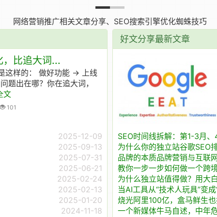
网络营销推广相关文章分享、SEO搜索引擎优化蜘蛛技巧
好文分享最新文章
，比追大词...
这样的： 做好功能 → 上线
弃，问题出在哪？你在追大词，
全文
101
2025-12-09
SEO时间线拆解：第1-3月、4
2025-09-13
为什么你的独立站谷歌SEO
2025-07-31
品牌的本质品牌营销与互联
2025-06-21
教你一步一步如何做一个跨
2025-02-24
为什么独立站值得做？用大
2025-02-13
当AI工具从“技术人玩具”变
2025-01-20
烧光阿里100亿，盒马鲜生
2024-11-18
一个新媒体牛马自述，中年危机