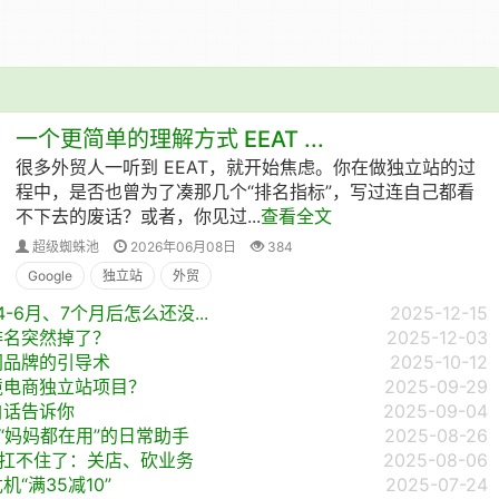
一个更简单的理解方式 EEAT ...
很多外贸人一听到 EEAT，就开始焦虑。你在做独立站的过
程中，是否也曾为了凑那几个“排名指标”，写过连自己都看
不下去的废话？或者，你见过...
查看全文
超级蜘蛛池
2026年06月08日
384
Google
独立站
外贸
-6月、7个月后怎么还没...
2025-12-15
排名突然掉了？
2025-12-03
网品牌的引导术
2025-10-12
境电商独立站项目？
2025-09-29
白话告诉你
2025-09-04
成“妈妈都在用”的日常助手
2025-08-26
也扛不住了：关店、砍业务
2025-08-06
“满35减10”
2025-07-24