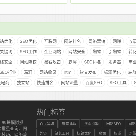
站优化
SEO优化
互联网
网站排名
网络营销
网赚
收
关键词
SEO工作
企业网站
网站安全
蜘蛛
引蜘蛛
转
络安全
网站降权
黑客攻击
霸屏
SEO排名
服务器
商
SEO行业
漏洞
网站收录
html
软文发布
标题优化
站群
境电商
独立站
快速排名
网站流量
百度SEO
SEO工具
热门标签
、蜘蛛模拟抓
百度算法
蜘蛛抓取
搜索引擎
网站SEO
网站
名批量查询、网
外链
站长工具
标题优化
收录
权重
网赚
化技巧、网络营