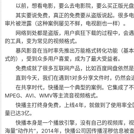
以前，想看电影，要么去电影院，要么买正版光盘
其实要说免费，真正的免费要从盗版说起。很多电
审片被泄露（这种案例屡见不鲜，电视剧也一样）。
网络到处都是盗版，用户疯狂下载的过程中，会遇
的工具，变为常见的视频格式。
暴风影音在当时率先推出万能格式转化功能（基本
式的），受到众多用户喜爱，成为了最大受益者。
免费成就了很多互联网产品，比如百度网盘依然是
直到今天，我们在遇到1对多分享文件时，仍然会
在共享时代，快播是一个典型的案例。它集成了不一
MPEG、AVI、WMV等主流音视频格式。
快播主打终身免费，上线4年，就做到了使用率全国
量已达3亿。
快播本身是一个播放引擎，没有自己的视频库，视
海量“动作片”，2014年，快播公司因传播淫秽信息被