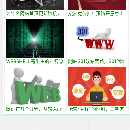
为什么网站首页更新链接，
搜索竞价推广预防恶意点击
容易被收录？
攻略！
WEBSHELL寄生虫的排名原
网站301改站套路，301问题
理和作用分析
实战分享！
网站打开全过程，从输入url
运营与推广的区别，二者怎
到页面打开的过程
样互转？