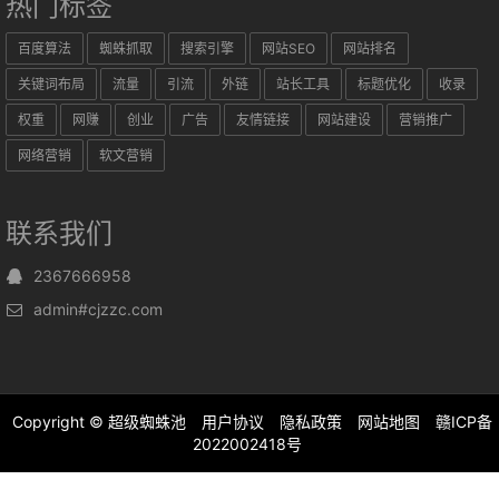
热门标签
百度算法
蜘蛛抓取
搜索引擎
网站SEO
网站排名
关键词布局
流量
引流
外链
站长工具
标题优化
收录
权重
网赚
创业
广告
友情链接
网站建设
营销推广
网络营销
软文营销
联系我们
2367666958
admin#cjzzc.com
Copyright ©
超级蜘蛛池
用户协议
隐私政策
网站地图
赣ICP备
2022002418号