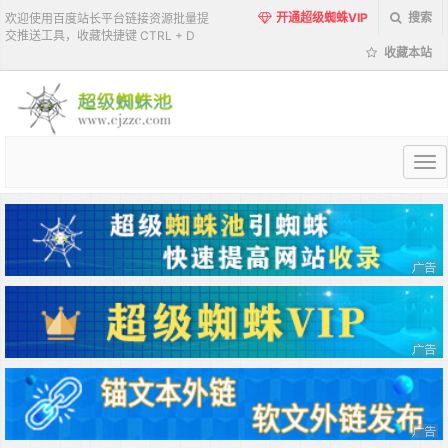
开通超级蜘蛛VIP
搜索
欢迎使用百度站长平台链接资源批量提
交推送工具，收藏快捷键 CTRL + D
收藏本站
超
级
蜘
蛛
池