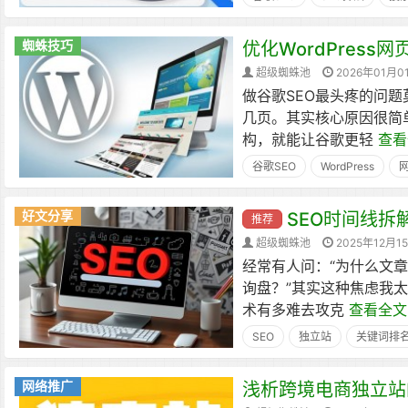
蜘蛛技巧
优化WordPres
超级蜘蛛池
2026年01月0
做谷歌SEO最头疼的问
几页。其实核心原因很简
构，就能让谷歌更轻
查看
谷歌SEO
WordPress
好文分享
SEO时间线拆
推荐
超级蜘蛛池
2025年12月1
经常有人问：“为什么文
询盘？”其实这种焦虑我太
术有多难去攻克
查看全文
SEO
独立站
关键词排
网络推广
浅析跨境电商独立站