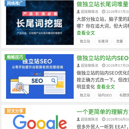
网络推广
做独立站长尾词堆量
超级蜘蛛池
2026年07月3
大部分独立站，脑子里的路径
哪？你在追大词，但大词
查看全文
独立站
长尾词
流量
蜘蛛技巧
做独立站的站内SE
超级蜘蛛池
2026年07月2
做独立站的站内SEO优
按正确方式改一下。但改完
明显变化
查看全文
独立站
站内SEO
标题
好文分享
一个更简单的理解方式
超级蜘蛛池
2026年06月0
很多外贸人一听到 EEA