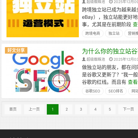
超级蜘蛛池
2025年12月0
跨境独立站已成为越来越
eBay），独立站能更
事，尤其是在前期阶段
查
跨境电商
独立站
营销
好文分享
为什么你的独立站谷
超级蜘蛛池
2025年12月0
做独立站的朋友，都在问
是谷歌又更新了？”我一
谷歌的红线。而且有
查看
谷歌SEO
SEO排名
网
首页
上一页
1
2
3
4
5
下一页