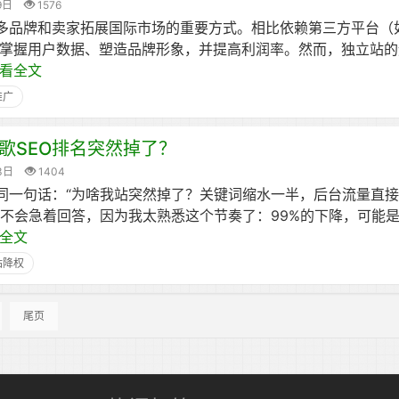
9日
1576
多品牌和卖家拓展国际市场的重要方式。相比依赖第三方平台（
好地掌握用户数据、塑造品牌形象，并提高利润率。然而，独立站
看全文
推广
歌SEO排名突然掉了？
3日
1404
同一句话：“为啥我站突然掉了？关键词缩水一半，后台流量直
般不会急着回答，因为我太熟悉这个节奏了：99%的下降，可能
全文
站降权
尾页