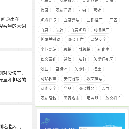
互联网
网站排名
网络营销
网赚
收录
网站建设
外链
营销
，问题出在
蜘蛛抓取
百度算法
营销推广
广告
搜索量的大词
百度
品牌
百度蜘蛛
网络推广
长尾关键词
SEO工作
网站安全
企业网站
蜘蛛
引蜘蛛
转化率
软文营销
微信
站群
关键词布局
创业
自媒体
关键词
权重
到对应位置、
网站权重
友情链接
软文撰写
曝光量和排名的
网络安全
产品
SEO排名
霸屏
网站降权
黑客攻击
服务器
软文推广
排名指标”，