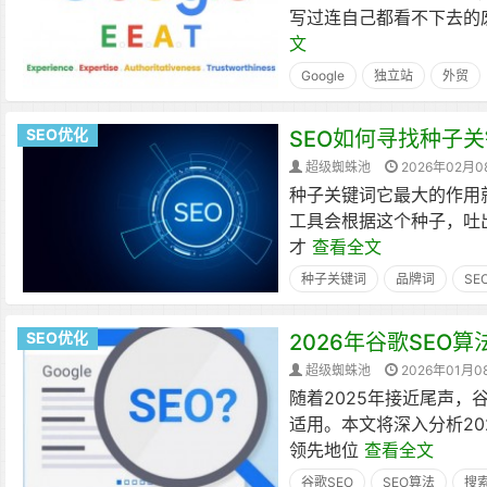
写过连自己都看不下去的
文
Google
独立站
外贸
SEO优化
SEO如何寻找种子
超级蜘蛛池
2026年02月0
种子关键词它最大的作用就是
工具会根据这个种子，吐
才
查看全文
种子关键词
品牌词
SE
SEO优化
2026年谷歌SEO
超级蜘蛛池
2026年01月0
随着2025年接近尾声，
适用。本文将深入分析20
领先地位
查看全文
谷歌SEO
SEO算法
搜