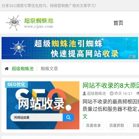
分享SEO搜索引擎优化技巧、网络营销推广相关文章学习！
首页
超级蜘蛛池
蜘蛛文章
SEO优化
网站不收录的8大原
超级蜘蛛池
昨天 16:37
网站不收录的最高频根因按优
质量过低和服务器不稳定，
文
百度收录
百度抓取
百