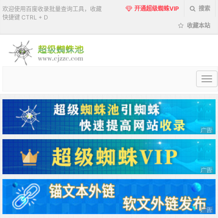
开通超级蜘蛛VIP
搜索
欢迎使用百度收录批量查询工具，收藏
快捷键 CTRL + D
收藏本站
超
级
蜘
蛛
池