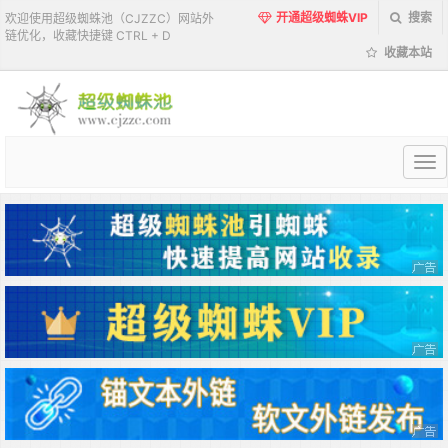
开通超级蜘蛛VIP
搜索
欢迎使用超级蜘蛛池（CJZZC）网站外
链优化，收藏快捷键 CTRL + D
收藏本站
超
级
蜘
蛛
池