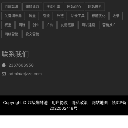
百度算法
蜘蛛抓取
搜索引擎
网站SEO
网站排名
关键词布局
流量
引流
外链
站长工具
标题优化
收录
权重
网赚
创业
广告
友情链接
网站建设
营销推广
网络营销
软文营销
联系我们
2367666958
admin#cjzzc.com
Copyright ©
超级蜘蛛池
用户协议
隐私政策
网站地图
赣ICP备
2022002418号