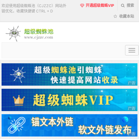
开通超级蜘蛛VIP
搜索
欢迎使用超级蜘蛛池（CJZZC）网站外
链优化，收藏快捷键 CTRL + D
收藏本站
超
级
蜘
蛛
池