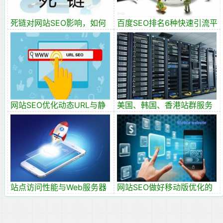
死链对网站SEO影响，如何
百度SEO排名6种快速引流平
防范处理死链接
台方法
网站SEO优化动态URL与静
美国、韩国、香港站群服务
态URL
器该如何选择！
站点访问性能与Web服务器
网站SEO做好移动版优化的
性能优化思路
重要性