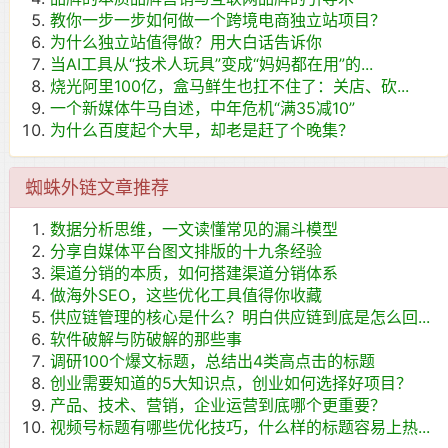
教你一步一步如何做一个跨境电商独立站项目？
为什么独立站值得做？用大白话告诉你
当AI工具从“技术人玩具”变成“妈妈都在用”的...
烧光阿里100亿，盒马鲜生也扛不住了：关店、砍...
一个新媒体牛马自述，中年危机“满35减10”
为什么百度起个大早，却老是赶了个晚集？
蜘蛛外链文章推荐
数据分析思维，一文读懂常见的漏斗模型
分享自媒体平台图文排版的十九条经验
渠道分销的本质，如何搭建渠道分销体系
做海外SEO，这些优化工具值得你收藏
供应链管理的核心是什么？明白供应链到底是怎么回...
软件破解与防破解的那些事
调研100个爆文标题，总结出4类高点击的标题
创业需要知道的5大知识点，创业如何选择好项目？
产品、技术、营销，企业运营到底哪个更重要？
视频号标题有哪些优化技巧，什么样的标题容易上热...