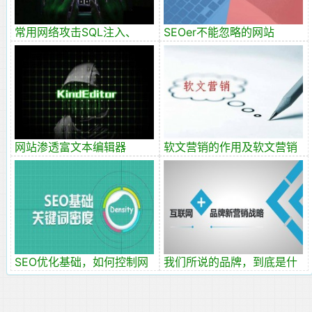
常用网络攻击SQL注入、
SEOer不能忽略的网站
XSS、CSRF、HTTP劫持
HTML代码标签优化
网站渗透富文本编辑器
软文营销的作用及软文营销
kindeditor4.1.5 文件上传漏
实战技巧
洞
SEO优化基础，如何控制网
我们所说的品牌，到底是什
站关键词密度
么？