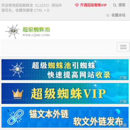
开通超级蜘蛛VIP
搜索
欢迎使用超级蜘蛛池（CJZZC）网站外
链优化，收藏快捷键 CTRL + D
收藏本站
超
级
蜘
蛛
池