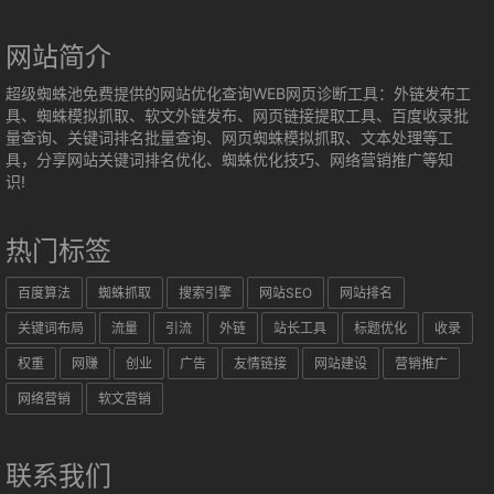
网站简介
超级蜘蛛池免费提供的网站优化查询WEB网页诊断工具：外链发布工
具、蜘蛛模拟抓取、软文外链发布、网页链接提取工具、百度收录批
量查询、关键词排名批量查询、网页蜘蛛模拟抓取、文本处理等工
具，分享网站关键词排名优化、蜘蛛优化技巧、网络营销推广等知
识!
热门标签
百度算法
蜘蛛抓取
搜索引擎
网站SEO
网站排名
关键词布局
流量
引流
外链
站长工具
标题优化
收录
权重
网赚
创业
广告
友情链接
网站建设
营销推广
网络营销
软文营销
联系我们