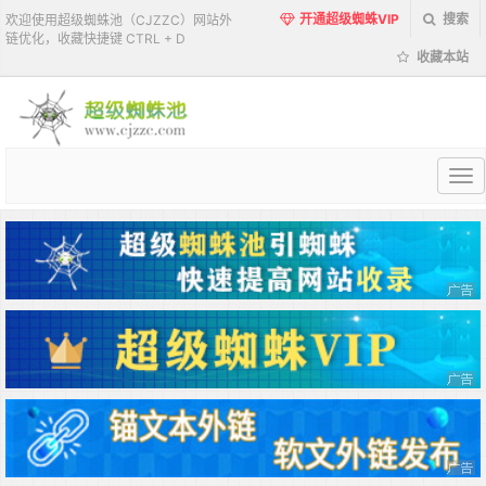
开通超级蜘蛛VIP
搜索
欢迎使用超级蜘蛛池（CJZZC）网站外
链优化，收藏快捷键 CTRL + D
收藏本站
超
级
蜘
蛛
池