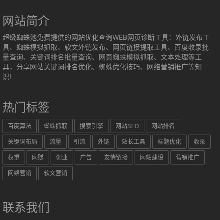
网站简介
超级蜘蛛池免费提供的网站优化查询WEB网页诊断工具：外链发布工
具、蜘蛛模拟抓取、软文外链发布、网页链接提取工具、百度收录批
量查询、关键词排名批量查询、网页蜘蛛模拟抓取、文本处理等工
具，分享网站关键词排名优化、蜘蛛优化技巧、网络营销推广等知
识!
热门标签
百度算法
蜘蛛抓取
搜索引擎
网站SEO
网站排名
关键词布局
流量
引流
外链
站长工具
标题优化
收录
权重
网赚
创业
广告
友情链接
网站建设
营销推广
网络营销
软文营销
联系我们