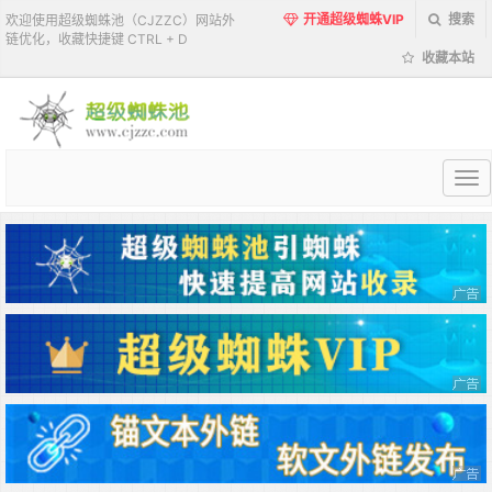
开通超级蜘蛛VIP
搜索
欢迎使用超级蜘蛛池（CJZZC）网站外
链优化，收藏快捷键 CTRL + D
收藏本站
超
级
蜘
蛛
池