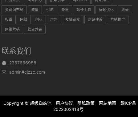
关键词布局
流量
引流
外链
站长工具
标题优化
收录
权重
网赚
创业
广告
友情链接
网站建设
营销推广
网络营销
软文营销
联系我们
2367666958
admin#cjzzc.com
Copyright ©
超级蜘蛛池
用户协议
隐私政策
网站地图
赣ICP备
2022002418号