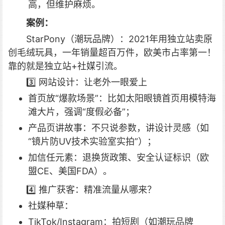
高，但维护麻烦。
案例：
StarPony（潮玩品牌）：2021年用独立站卖原
创毛绒玩具，一年销量超百万件，欧美市占率第一！
靠的就是独立站+社媒引流。
3️⃣ 网站设计：让老外一眼爱上
首页放“爆款场景”：比如太阳眼镜首页用模特海
滩大片，强调“度假必备”；
产品页讲故事：不只说参数，讲设计灵感（如
“镜片防UV技术实验室实拍”）；
加信任元素：退换货政策、安全认证标识（欧
盟CE、美国FDA）。
4️⃣ 推广获客：精准流量从哪来？
社媒种草：
TikTok/Instagram：拍短剧（如潮玩品牌