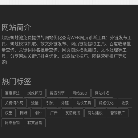
网站简介
超级蜘蛛池免费提供的网站优化查询WEB网页诊断工具：外链发布工
具、蜘蛛模拟抓取、软文外链发布、网页链接提取工具、百度收录批
量查询、关键词排名批量查询、网页蜘蛛模拟抓取、文本处理等工
具，分享网站关键词排名优化、蜘蛛优化技巧、网络营销推广等知
识!
热门标签
百度算法
蜘蛛抓取
搜索引擎
网站SEO
网站排名
关键词布局
流量
引流
外链
站长工具
标题优化
收录
权重
网赚
创业
广告
友情链接
网站建设
营销推广
网络营销
软文营销