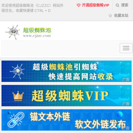
开通超级蜘蛛VIP
搜索
欢迎使用超级蜘蛛池（CJZZC）网站外
链优化，收藏快捷键 CTRL + D
收藏本站
超
级
蜘
蛛
池