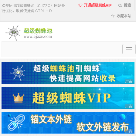
开通超级蜘蛛VIP
搜索
欢迎使用超级蜘蛛池（CJZZC）网站外
链优化，收藏快捷键 CTRL + D
收藏本站
超
级
蜘
蛛
池