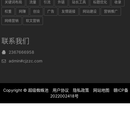
关键词布局
流量
引流
外链
站长工具
标题优化
收录
权重
网赚
创业
广告
友情链接
网站建设
营销推广
网络营销
软文营销
联系我们
2367666958
admin#cjzzc.com
Copyright ©
超级蜘蛛池
用户协议
隐私政策
网站地图
赣ICP备
2022002418号