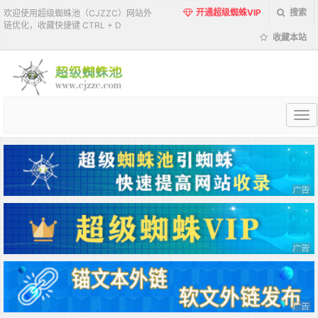
开通超级蜘蛛VIP
搜索
欢迎使用超级蜘蛛池（CJZZC）网站外
链优化，收藏快捷键 CTRL + D
收藏本站
超
级
蜘
蛛
池