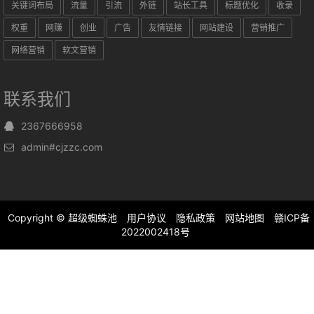
关键词布局
流量
引流
外链
站长工具
标题优化
收录
权重
网赚
创业
广告
友情链接
网站建设
营销推广
网络营销
软文营销
联系我们
2367666958
admin#cjzzc.com
Copyright ©
超级蜘蛛池
用户协议
隐私政策
网站地图
赣ICP备
2022002418号