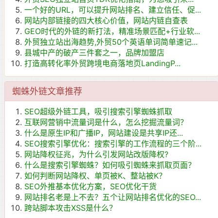
一个好的URL，可以提升网站排名、建立信任、促...
网站内部链接的四大核心价值，网站内链自查表
GEO时代的外链的新打法，精准场景匹配+行业软...
外贸独立站出海趋势,外贸50个英语单词简单速记...
县城中产的破产三件套之一，品牌加盟店
打造高转化率外贸跨境电商落地页LandingP...
蜘蛛外链文章推荐
SEO超级外链工具，吸引搜索引擎蜘蛛抓取
互联网营销中流量词是什么，怎么挖掘流量词？
什么是原生IP和广播IP，网站建设是共享IP还...
SEO搜索引擎优化：搜索引擎的工作流程的三个阶...
网站降权征兆，为什么引发网站改版降权?
什么是搜索引擎蜘蛛？如何吸引蜘蛛来抓取页面？
如何判断网站降权、单页被K、整站被K？
SEO外推基本优化方案，SEO优化干货
网站排名老是上不去？五个让网站排名优化的SEO...
跨站脚本攻击XSS是什么？