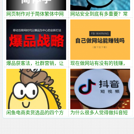
网页制作对于简体繁体中网
网站安全到底有多重要？常
站字体如何定义？
见的安全风险来源有哪些
呢？
爆品获客法，社群营销，让
现在做网站有没有的钱赚，
你销量暴增成的30个方法
做什么样的网站赚钱？
闲鱼电商卖货选品的四个方
为什么很多人觉得做抖音短
法一定要了解！
视频很难做呢？