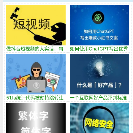
做抖音短视频的大实话，句
如何使用ChatGPT写出优秀
句诛心，受益匪浅！
的小红书爆款文案？
51.la统计代码被劫持跳转违
一个互联网好产品评判标准
法网站JS文件被篡改
的三大关键属性