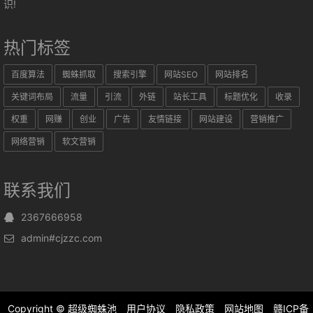
识!
热门标签
百度算法
蜘蛛抓取
搜索引擎
网站SEO
网站排名
关键词布局
流量
引流
外链
站长工具
标题优化
收录
权重
网赚
创业
广告
友情链接
网站建设
营销推广
网络营销
软文营销
联系我们
2367666958
admin#cjzzc.com
Copyright ©
超级蜘蛛池
用户协议
隐私政策
网站地图
赣ICP备