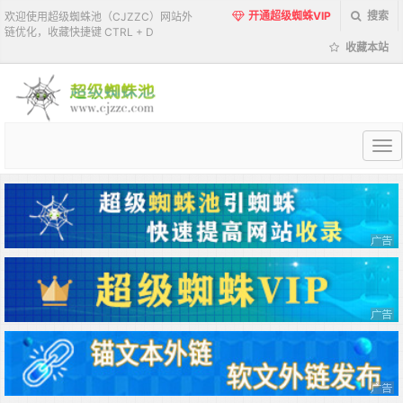
开通超级蜘蛛VIP
搜索
欢迎使用超级蜘蛛池（CJZZC）网站外
链优化，收藏快捷键 CTRL + D
收藏本站
超
级
蜘
蛛
池