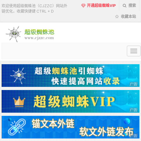
开通超级蜘蛛VIP
搜索
欢迎使用超级蜘蛛池（CJZZC）网站外
链优化，收藏快捷键 CTRL + D
收藏本站
超
级
蜘
蛛
池