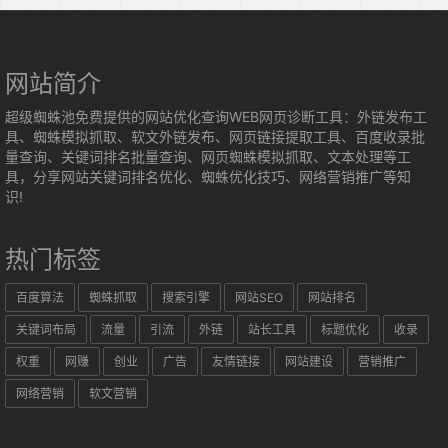
网站简介
超级蜘蛛池免费提供的网站优化查询WEB网页诊断工具：外链发布工
具、蜘蛛模拟抓取、软文外链发布、网页链接提取工具、百度收录批
量查询、关键词排名批量查询、网页蜘蛛模拟抓取、文本处理等工
具，分享网站关键词排名优化、蜘蛛优化技巧、网络营销推广等知
识!
热门标签
百度算法
蜘蛛抓取
搜索引擎
网站SEO
网站排名
关键词布局
流量
引流
外链
站长工具
标题优化
收录
权重
网赚
创业
广告
友情链接
网站建设
营销推广
网络营销
软文营销