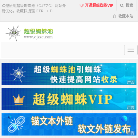
开通超级蜘蛛VIP
搜索
欢迎使用超级蜘蛛池（CJZZC）网站外
链优化，收藏快捷键 CTRL + D
收藏本站
超
级
蜘
蛛
池