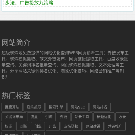
步法、广告投放九策略
网站简介
超级蜘蛛池免费提供的网站优化查询WEB网页诊断工具：外链发布工
具、蜘蛛模拟抓取、软文外链发布、网页链接提取工具、百度收录批
量查询、关键词排名批量查询、网页蜘蛛模拟抓取、文本处理等工
具，分享网站关键词排名优化、蜘蛛优化技巧、网络营销推广等知
识!
热门标签
百度算法
蜘蛛抓取
搜索引擎
网站SEO
网站排名
关键词布局
流量
引流
外链
站长工具
标题优化
收录
权重
网赚
创业
广告
友情链接
网站建设
营销推广