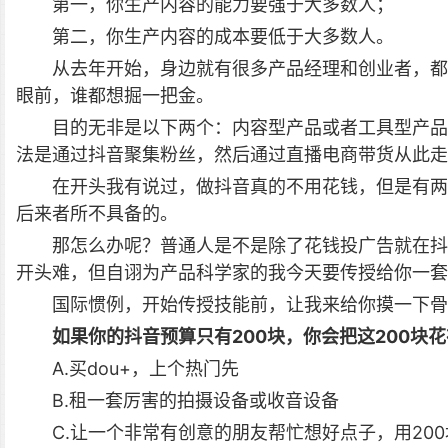
第一，你生产内容的能力要强于大多数人；
第二，你生产内容的成本要低于大多数人。
从去年开始，身边就有很多产品经理和创业者，都
眼前，谁都想掘一把金。
目的无非是以下两个：内容型产品或者工具型产品
法是通过抖音聚集粉丝，然后通过直播电商带货从此走
在开头我有说过，做抖音真的不用花钱，但是有两
后来者所不具备的。
那怎么办呢？普通人是不是除了花钱投广告就在抖
开头难，但自诩为产品科学家的我今天要传授给你一套
国际惯例，开始传授技能前，让我来给你摸一下骨
如果你的抖音预算只有200块，你会把这200块
A.买dou+，上个热门先
B.租一套厉害的拍摄设备或收音设备
C.让一个非常有创意的朋友帮忙想好点子，用20