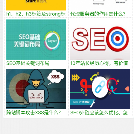
h1、h2、h3标签及strong标
代理服务器的作用是什么？
签与SEO优化页面的影响
怎么设置？
SEO基础关键词布局
10年站长经历心得，有价值
的内容才是王道
跨站脚本攻击XSS是什么？
SEO外链应该怎么优化、怎
么发外链？