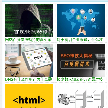
网站百度快照劫持的真实案
对于初创企业来说，什么才
例分享
是有效的流量池？
DNS有什么作用？为什么需
极少数人知道的万词霸屏技
要更换公共DNS服务器？
术