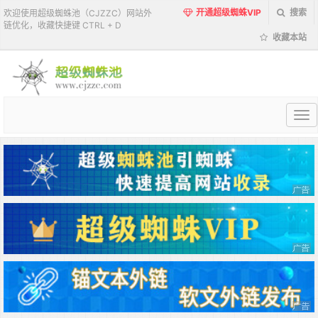
开通超级蜘蛛VIP
搜索
欢迎使用超级蜘蛛池（CJZZC）网站外
链优化，收藏快捷键 CTRL + D
收藏本站
超
级
蜘
蛛
池