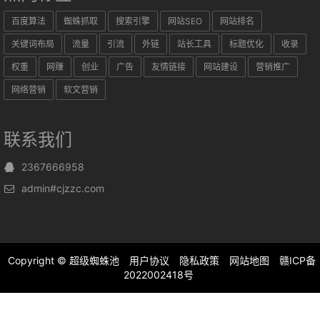
百度算法
蜘蛛抓取
搜索引擎
网站SEO
网站排名
关键词布局
流量
引流
外链
站长工具
标题优化
收录
权重
网赚
创业
广告
友情链接
网站建设
营销推广
网络营销
软文营销
联系我们
2367666958
admin#cjzzc.com
Copyright ©
超级蜘蛛池
用户协议
隐私政策
网站地图
赣ICP备
2022002418号