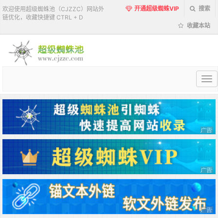
开通超级蜘蛛VIP
搜索
欢迎使用超级蜘蛛池（CJZZC）网站外
链优化，收藏快捷键 CTRL + D
收藏本站
超
级
蜘
蛛
池