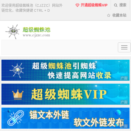
开通超级蜘蛛VIP
搜索
欢迎使用超级蜘蛛池（CJZZC）网站外
链优化，收藏快捷键 CTRL + D
收藏本站
超
级
蜘
蛛
池