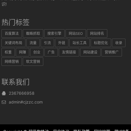
识!
热门标签
百度算法
蜘蛛抓取
搜索引擎
网站SEO
网站排名
关键词布局
流量
引流
外链
站长工具
标题优化
收录
权重
网赚
创业
广告
友情链接
网站建设
营销推广
网络营销
软文营销
联系我们
2367666958
admin#cjzzc.com