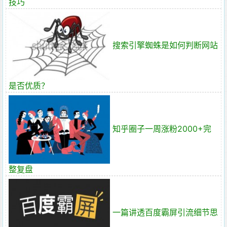
技巧
搜索引擎蜘蛛是如何判断网站
是否优质？
知乎圈子一周涨粉2000+完
整复盘
一篇讲透百度霸屏引流细节思