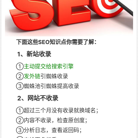
下面这些SEO知识点你需要了解：
1、新站收录
①
主动提交给搜索引擎
②
发外链
引蜘蛛收录
③蜘蛛池引蜘蛛提高收录
2、网站不收录
①超过三个月没有收录就换域名；
②内容不收录，检查原创度；
③分析日志，查看返回码；