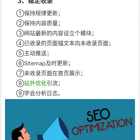
3、稳定收录
①保持规律更新；
②保持内容质量；
③网站最新的内容设立个模块；
④已收录的页面锚文本向未收录页面；
⑤主动推送；
⑥Sitemap及时更新；
⑦未收录页面在首页展示；
⑧
站外优化
引流；
⑨学会分析日志。