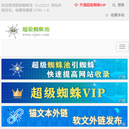
开通超级蜘蛛VIP
搜索
欢迎使用超级蜘蛛池（CJZZC）网站外
链优化，收藏快捷键 CTRL + D
收藏本站
超
级
蜘
蛛
池