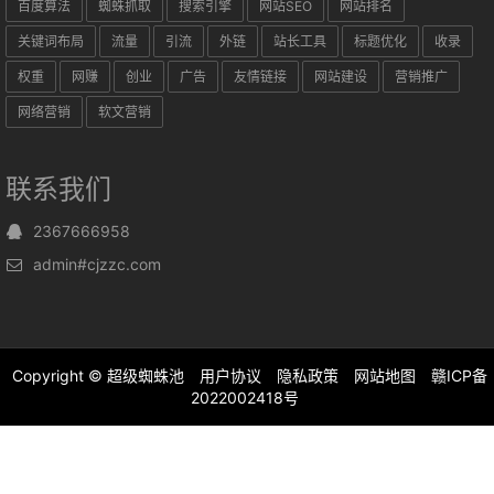
百度算法
蜘蛛抓取
搜索引擎
网站SEO
网站排名
关键词布局
流量
引流
外链
站长工具
标题优化
收录
权重
网赚
创业
广告
友情链接
网站建设
营销推广
网络营销
软文营销
联系我们
2367666958
admin#cjzzc.com
Copyright ©
超级蜘蛛池
用户协议
隐私政策
网站地图
赣ICP备
2022002418号