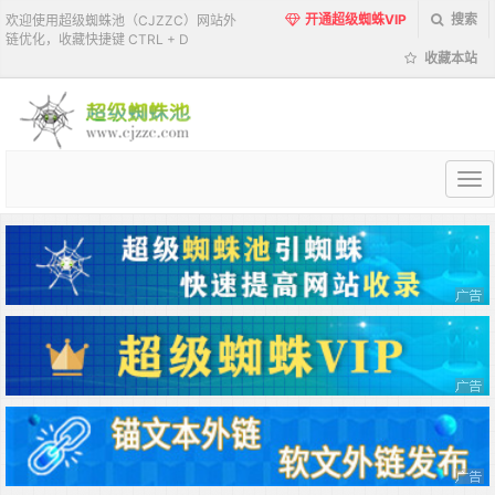
开通超级蜘蛛VIP
搜索
欢迎使用超级蜘蛛池（CJZZC）网站外
链优化，收藏快捷键 CTRL + D
收藏本站
超
级
蜘
蛛
池