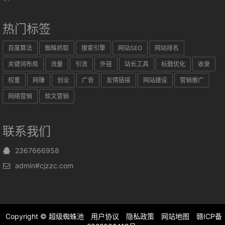
热门标签
百度算法
蜘蛛抓取
搜索引擎
网站SEO
网站排名
关键词布局
流量
引流
外链
站长工具
标题优化
收录
权重
网赚
创业
广告
友情链接
网站建设
营销推广
网络营销
软文营销
联系我们
2367666958
admin#cjzzc.com
Copyright ©
超级蜘蛛池
用户协议
隐私政策
网站地图
赣ICP备