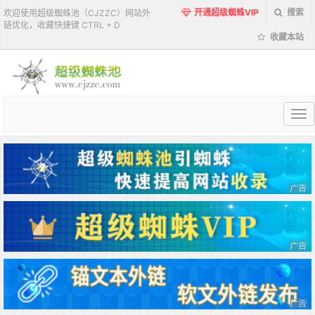
开通超级蜘蛛VIP
搜索
欢迎使用超级蜘蛛池（CJZZC）网站外
链优化，收藏快捷键 CTRL + D
收藏本站
超
级
蜘
蛛
池