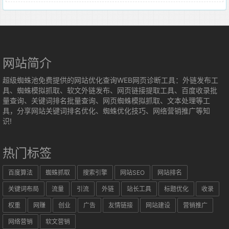
网站简介
超级蜘蛛池免费提供的网站优化查询WEB网页诊断工具：外链发布工
具、蜘蛛模拟抓取、软文外链发布、网页链接提取工具、百度收录批
量查询、关键词排名批量查询、网页蜘蛛模拟抓取、文本处理等工
具，分享网站关键词排名优化、蜘蛛优化技巧、网络营销推广等知
识!
热门标签
百度算法
蜘蛛抓取
搜索引擎
网站SEO
网站排名
关键词布局
流量
引流
外链
站长工具
标题优化
收录
权重
网赚
创业
广告
友情链接
网站建设
营销推广
网络营销
软文营销