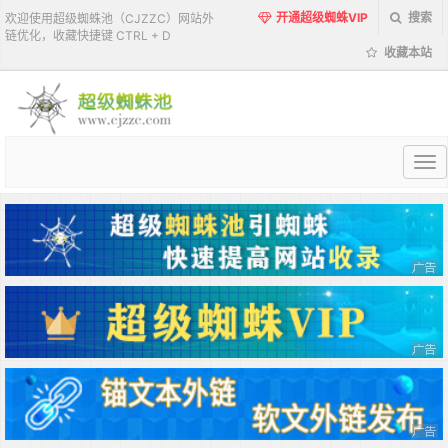
开通超级蜘蛛VIP
搜索
欢迎使用超级蜘蛛池（CJZZC）网站外
链优化，收藏快捷键 CTRL + D
收藏本站
超
级
蜘
蛛
池