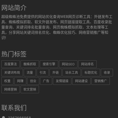
网站简介
超级蜘蛛池免费提供的网站优化查询WEB网页诊断工具：外链发布工
具、蜘蛛模拟抓取、软文外链发布、网页链接提取工具、百度收录批
量查询、关键词排名批量查询、网页蜘蛛模拟抓取、文本处理等工
具，分享网站关键词排名优化、蜘蛛优化技巧、网络营销推广等知
识!
热门标签
百度算法
蜘蛛抓取
搜索引擎
网站SEO
网站排名
关键词布局
流量
引流
外链
站长工具
标题优化
收录
权重
网赚
创业
广告
友情链接
网站建设
营销推广
网络营销
软文营销
联系我们
2367666958