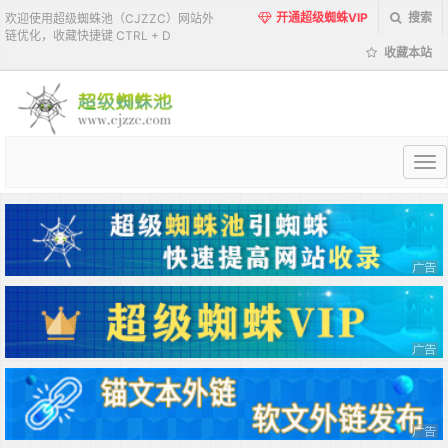
开通超级蜘蛛VIP
搜索
欢迎使用超级蜘蛛池（CJZZC）网站外
链优化，收藏快捷键 CTRL + D
收藏本站
超
级
蜘
蛛
池