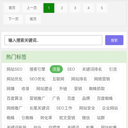
首页
上一页
1
2
3
4
5
下一页
尾页
热门标签
网站SEO
搜索引擎
流量
SEO
关键词排名
引流
网站优化
SEO优化
互联网
网站排名
网络营销
网赚
收录
网站建设
外链
营销
蜘蛛抓取
百度算法
营销推广
广告
百度
品牌
百度蜘蛛
网络推广
长尾关键词
SEO工作
网站安全
企业网站
蜘蛛
引蜘蛛
转化率
软文营销
微信
站群
关键词布局
创业
自媒体
关键词
权重
网站权重