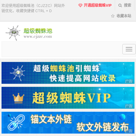
开通超级蜘蛛VIP
搜索
欢迎使用超级蜘蛛池（CJZZC）网站外
链优化，收藏快捷键 CTRL + D
收藏本站
超
级
蜘
蛛
池