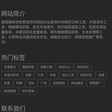
网站简介
超级蜘蛛池免费提供的网站优化查询WEB网页诊断工具：外链发布工
具、蜘蛛模拟抓取、软文外链发布、网页链接提取工具、百度收录批
量查询、关键词排名批量查询、网页蜘蛛模拟抓取、文本处理等工
具，分享网站关键词排名优化、蜘蛛优化技巧、网络营销推广等知
识!
热门标签
百度算法
蜘蛛抓取
搜索引擎
网站SEO
网站排名
关键词布局
流量
引流
外链
站长工具
标题优化
收录
权重
网赚
创业
广告
友情链接
网站建设
营销推广
网络营销
软文营销
联系我们