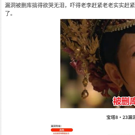
漏洞被删库搞得欲哭无泪，吓得老李赶紧老老实实赶
了。