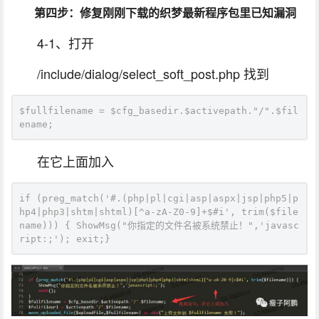
第四步：修复刚刚下载的织梦最新程序包里已知漏洞
4-1、打开
/include/dialog/select_soft_post.php 找到
$fullfilename = $cfg_basedir.$activepath."/".$fil
ename;
在它上面加入
if (preg_match('#.(php|pl|cgi|asp|aspx|jsp|php5|p
hp4|php3|shtm|shtml)[^a-zA-Z0-9]+$#i', trim($file
name))) { ShowMsg("你指定的文件名被系统禁止！",'javasc
ript:;'); exit;}