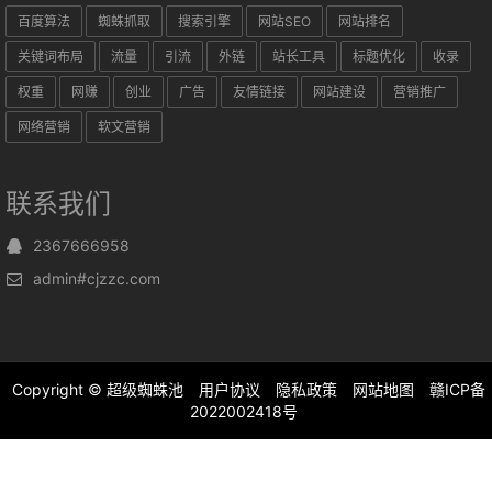
百度算法
蜘蛛抓取
搜索引擎
网站SEO
网站排名
关键词布局
流量
引流
外链
站长工具
标题优化
收录
权重
网赚
创业
广告
友情链接
网站建设
营销推广
网络营销
软文营销
联系我们
2367666958
admin#cjzzc.com
Copyright ©
超级蜘蛛池
用户协议
隐私政策
网站地图
赣ICP备
2022002418号