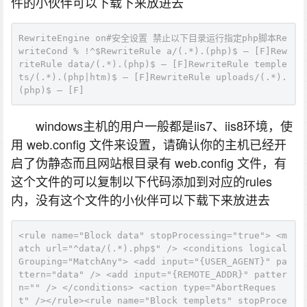
件的小伙伴可以下载下来放进去
RewriteEngine on#安全设置 禁止以下目录运行指定php脚本Re
writeCond % !^$RewriteRule a/(.*).(php)$ – [F]Rew
riteRule data/(.*).(php)$ – [F]RewriteRule temple
ts/(.*).(php|htm)$ – [F]RewriteRule uploads/(.*).
(php)$ – [F]
windows主机的用户一般都是iis7、iis8环境，使
用 web.config 文件来设置，请确认你的主机已经开
启了伪静态而且网站根目录有 web.config 文件，有
这个文件的可以复制以下代码添加到对应的rules
内，没有这个文件的小伙伴可以下载下来放进去
<rule name="Block data" stopProcessing="true"> <m
atch url="^data/(.*).php$" /> <conditions logical
Grouping="MatchAny"> <add input="{USER_AGENT}" pa
ttern="data" /> <add input="{REMOTE_ADDR}" patter
n="" /> </conditions> <action type="AbortReques
t" /></rule><rule name="Block templets" stopProce