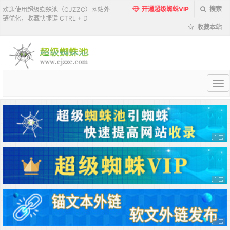
开通超级蜘蛛VIP
搜索
欢迎使用超级蜘蛛池（CJZZC）网站外
链优化，收藏快捷键 CTRL + D
收藏本站
超
级
蜘
蛛
池