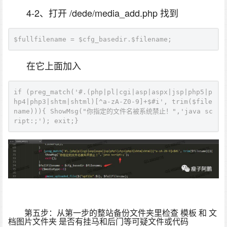
4-2、打开 /dede/media_add.php 找到
$fullfilename = $cfg_basedir.$filename;
在它上面加入
if (preg_match('#.(php|pl|cgi|asp|aspx|jsp|php5|p
hp4|php3|shtm|shtml)[^a-zA-Z0-9]+$#i', trim($file
name))){ ShowMsg("你指定的文件名被系统禁止！",'java sc
ript:;'); exit;}
第五步：从第一步的整站备份文件夹里检查 模板 和 文
档图片文件夹 是否有挂马和后门等可疑文件或代码