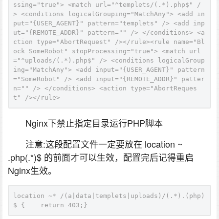
ssing="true"> <match url="^templets/(.*).php$" /
> <conditions logicalGrouping="MatchAny"> <add in
put="{USER_AGENT}" pattern="templets" /> <add inp
ut="{REMOTE_ADDR}" pattern="" /> </conditions> <a
ction type="AbortRequest" /></rule><rule name="Bl
ock SomeRobot" stopProcessing="true"> <match url
="^uploads/(.*).php$" /> <conditions logicalGroup
ing="MatchAny"> <add input="{USER_AGENT}" pattern
="SomeRobot" /> <add input="{REMOTE_ADDR}" patter
n="" /> </conditions> <action type="AbortReques
t" /></rule>
Nginx下禁止指定目录运行PHP脚本
注意:这段配置文件一定要放在 location ~
.php(.*)$ 的前面才可以生效，配置完后记得重启
Nginx生效。
location ~* /(a|data|templets|uploads)/(.*).(php)
$ {    return 403;}