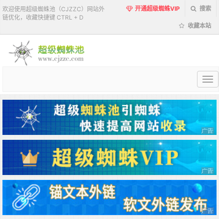
开通超级蜘蛛VIP
搜索
欢迎使用超级蜘蛛池（CJZZC）网站外
链优化，收藏快捷键 CTRL + D
收藏本站
超
级
蜘
蛛
池