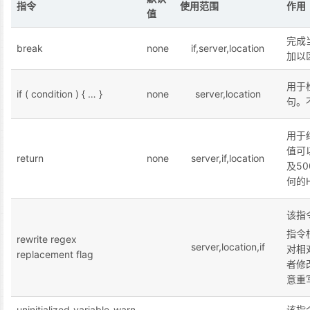
指令
使用范围
作用
值
完成当
break
none
if,server,location
加以
用于
if ( condition ) { … }
none
server,location
句。
用于
值可以是
return
none
server,if,location
及5
何的
该指
指令
rewrite regex
server,location,if
对相
replacement flag
者修
意重
uninitialized_variable_warn
该指