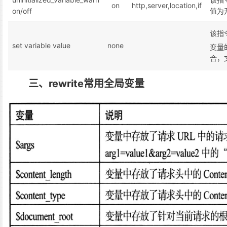
on
http,server,location,if
on/off
值为
该指
set variable value
none
变量
合，
三、rewrite常用全局变量