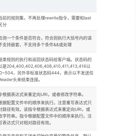
前的规则集，不再处理rewrite指令，需要和last
区分
检测一个条件是否符合，符合则执行大括号内的语
不支持嵌套，不支持多个条件&&或处理
结束规则的执行和返回状态码给客户端。状态码的
204,400,402,406,408,410,411,413,416以
00~504，另外非标准状态码444，表示以不发送任
Header头来结束连接。
令根据表达式来重定向URI，或者修改字符串。
根据配置文件中的顺序来执行。注意重写表达式只
对路径有效。该指令根据表达式来重定向URI，或
改字符串。指令根据配置文件中的顺序来执行。注
写表达式只对相对路径有效。
令用于开启和关闭未初始化变量的警告信息，默认