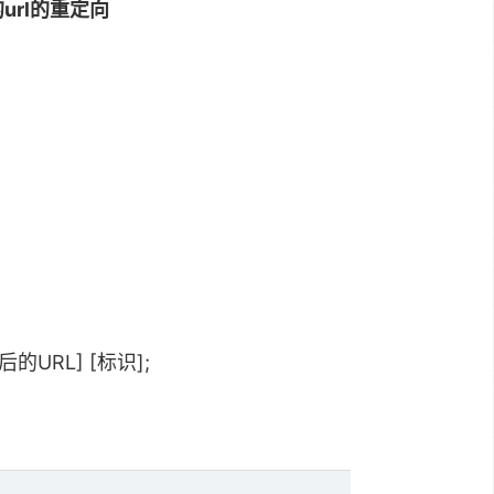
url的重定向
换后的URL] [标识];