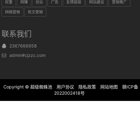
权重
网赚
创业
广告
友情链接
网站建设
营销推广
网络营销
软文营销
联系我们
2367666958
admin#cjzzc.com
Copyright ©
超级蜘蛛池
用户协议
隐私政策
网站地图
赣ICP备
2022002418号