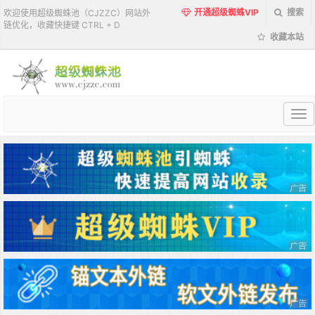
开通超级蜘蛛VIP
搜索
欢迎使用超级蜘蛛池（CJZZC）网站外
链优化，收藏快捷键 CTRL + D
收藏本站
超
级
蜘
蛛
池