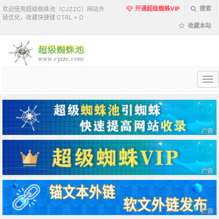
开通超级蜘蛛VIP
搜索
欢迎使用超级蜘蛛池（CJZZC）网站外
链优化，收藏快捷键 CTRL + D
收藏本站
超
级
蜘
蛛
池