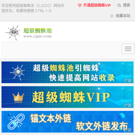
开通超级蜘蛛VIP
搜索
欢迎使用超级蜘蛛池（CJZZC）网站外
链优化，收藏快捷键 CTRL + D
收藏本站
超
级
蜘
蛛
池