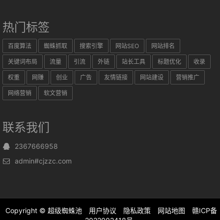
热门标签
百度算法
蜘蛛抓取
搜索引擎
网站SEO
网站排名
关键词布局
流量
引流
外链
站长工具
标题优化
收录
权重
网赚
创业
广告
友情链接
网站建设
营销推广
网络营销
软文营销
联系我们
2367666958
admin#cjzzc.com
Copyright ©
超级蜘蛛池
用户协议
隐私政策
网站地图
赣ICP备