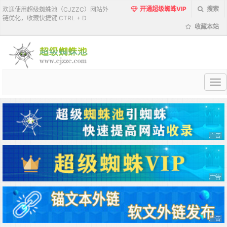
开通超级蜘蛛VIP
搜索
欢迎使用超级蜘蛛池（CJZZC）网站外
链优化，收藏快捷键 CTRL + D
收藏本站
超
级
蜘
蛛
池