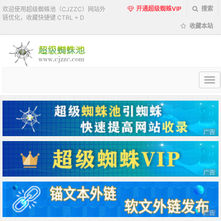
开通超级蜘蛛VIP
搜索
欢迎使用超级蜘蛛池（CJZZC）网站外
链优化，收藏快捷键 CTRL + D
收藏本站
超
级
蜘
蛛
池