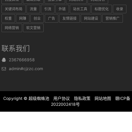
关键词布局
流量
引流
外链
站长工具
标题优化
收录
权重
网赚
创业
广告
友情链接
网站建设
营销推广
网络营销
软文营销
联系我们
2367666958
admin#cjzzc.com
Copyright ©
超级蜘蛛池
用户协议
隐私政策
网站地图
赣ICP备
2022002418号