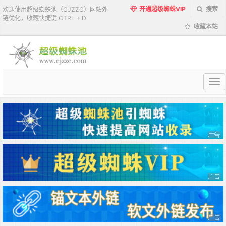
开通超级蜘蛛VIP
搜索
欢迎使用超级蜘蛛池（CJZZC）网站外
链优化，收藏快捷键 CTRL + D
收藏本站
超
级
蜘
蛛
池