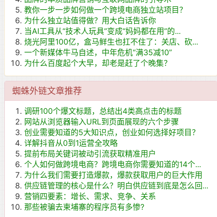
教你一步一步如何做一个跨境电商独立站项目？
为什么独立站值得做？用大白话告诉你
当AI工具从“技术人玩具”变成“妈妈都在用”的...
烧光阿里100亿，盒马鲜生也扛不住了：关店、砍...
一个新媒体牛马自述，中年危机“满35减10”
为什么百度起个大早，却老是赶了个晚集？
蜘蛛外链文章推荐
调研100个爆文标题，总结出4类高点击的标题
网站从浏览器输入URL到页面展现的六个步骤
创业需要知道的5大知识点，创业如何选择好项目？
详解抖音从0到1运营全攻略
提前布局关键词被动引流获取精准用户
个人如何做跨境电商？跨境电商你需要知道的14个...
为什么我们需要打造爆款，爆款获取用户的巨大作用
供应链管理的核心是什么？明白供应链到底是怎么回...
营销四要素：增长、需求、竞争、关系
那些被骗去柬埔寨的程序员有多惨?