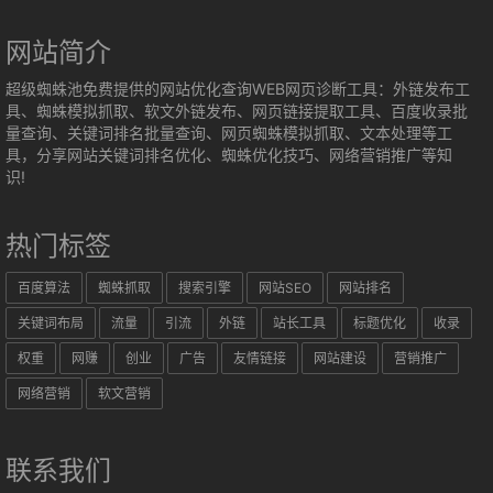
网站简介
超级蜘蛛池免费提供的网站优化查询WEB网页诊断工具：外链发布工
具、蜘蛛模拟抓取、软文外链发布、网页链接提取工具、百度收录批
量查询、关键词排名批量查询、网页蜘蛛模拟抓取、文本处理等工
具，分享网站关键词排名优化、蜘蛛优化技巧、网络营销推广等知
识!
热门标签
百度算法
蜘蛛抓取
搜索引擎
网站SEO
网站排名
关键词布局
流量
引流
外链
站长工具
标题优化
收录
权重
网赚
创业
广告
友情链接
网站建设
营销推广
网络营销
软文营销
联系我们