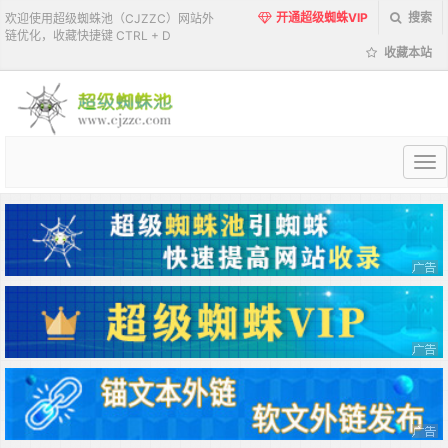
开通超级蜘蛛VIP
搜索
欢迎使用超级蜘蛛池（CJZZC）网站外
链优化，收藏快捷键 CTRL + D
收藏本站
超
级
蜘
蛛
池