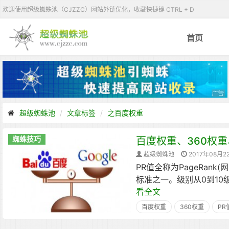
欢迎使用超级蜘蛛池（CJZZC）网站外链优化，收藏快捷键 CTRL + D
首页
超级蜘蛛池
文章标签
之百度权重
蜘蛛技巧
百度权重、360权重、G
超级蜘蛛池
2017年08月2
PR值全称为PageRan
标准之一。级别从0到10
看全文
百度权重
360权重
PR