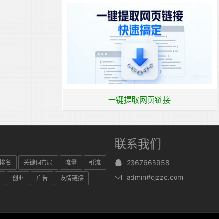
一键提取网页链接
联系我们
2367666958
排名
关键词布局
流量
引流
admin#cjzzc.com
创业
广告
友情链接