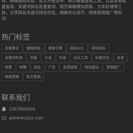
具、蜘蛛模拟抓取、软文外链发布、网页链接提取工具、百度收录批
量查询、关键词排名批量查询、网页蜘蛛模拟抓取、文本处理等工
具，分享网站关键词排名优化、蜘蛛优化技巧、网络营销推广等知
识!
热门标签
百度算法
蜘蛛抓取
搜索引擎
网站SEO
网站排名
关键词布局
流量
引流
外链
站长工具
标题优化
收录
权重
网赚
创业
广告
友情链接
网站建设
营销推广
网络营销
软文营销
联系我们
2367666958
admin#cjzzc.com