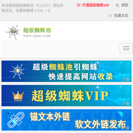
开通超级蜘蛛VIP
搜索
欢迎使用超级蜘蛛池（CJZZC）网站外
链优化，收藏快捷键 CTRL + D
收藏本站
超
级
蜘
蛛
池