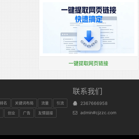
一键提取网页链接
联系我们
2367666958
排名
关键词布局
流量
引流
admin#cjzzc.com
创业
广告
友情链接