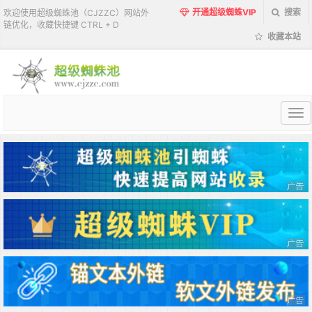
开通超级蜘蛛VIP
搜索
欢迎使用超级蜘蛛池（CJZZC）网站外
链优化，收藏快捷键 CTRL + D
收藏本站
超
级
蜘
蛛
池