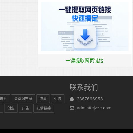
一键提取网页链接
联系我们
2367666958
排名
关键词布局
流量
引流
admin#cjzzc.com
创业
广告
友情链接