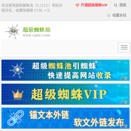
开通超级蜘蛛VIP
搜索
欢迎使用超级蜘蛛池（CJZZC）网站外
链优化，收藏快捷键 CTRL + D
收藏本站
超
级
蜘
蛛
池