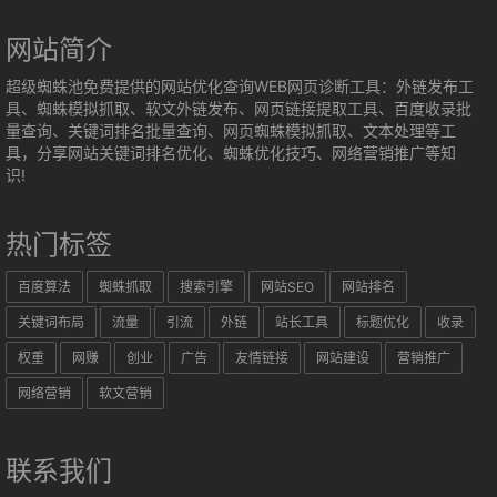
网站简介
超级蜘蛛池免费提供的网站优化查询WEB网页诊断工具：外链发布工
具、蜘蛛模拟抓取、软文外链发布、网页链接提取工具、百度收录批
量查询、关键词排名批量查询、网页蜘蛛模拟抓取、文本处理等工
具，分享网站关键词排名优化、蜘蛛优化技巧、网络营销推广等知
识!
热门标签
百度算法
蜘蛛抓取
搜索引擎
网站SEO
网站排名
关键词布局
流量
引流
外链
站长工具
标题优化
收录
权重
网赚
创业
广告
友情链接
网站建设
营销推广
网络营销
软文营销
联系我们