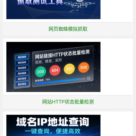
网页蜘蛛模拟抓取
网站HTTP状态批量检测