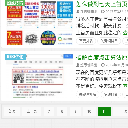
蜘蛛技巧
怎么做到七天上首页
超级蜘蛛池
2017年03月1
很多人在看到有某些公司
排名后付款，按天计费，
上首页而且如此稳定的
查
百度排名
关键词排名
SEO优化
破解百度点击算法原
超级蜘蛛池
2017年03月0
现在的百度更新几乎都是
在不断的模拟用户去点击
不是更好。今天就说下
查
关键词排名
快速排名
首页
上一页
7
8
9
10
11
下一页