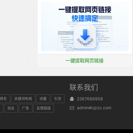
一键提取网页链接
联系我们
2367666958
排名
关键词布局
流量
引流
admin#cjzzc.com
创业
广告
友情链接