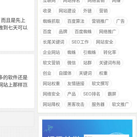
互联网
网站排名
网络营销
网赚
收录
网站建设
外链
营销
，而且是先上
蜘蛛抓取
百度算法
营销推广
广告
做到七天可以
百度
品牌
百度蜘蛛
网络推广
长尾关键词
SEO工作
网站安全
企业网站
蜘蛛
引蜘蛛
转化率
软文营销
微信
站群
关键词布局
创业
自媒体
关键词
权重
多的软件还是
网站权重
友情链接
软文撰写
网站上那样岂
网络安全
产品
SEO排名
霸屏
网站降权
黑客攻击
服务器
软文推广