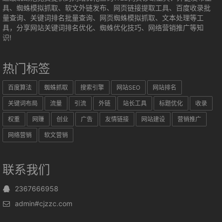
具、蜘蛛模拟抓取、软文外链发布、网页链接提取工具、百度收录批
量查询、关键词排名批量查询、网页蜘蛛模拟抓取、文本处理等工
具，分享网站关键词排名优化、蜘蛛优化技巧、网络营销推广等知
识!
热门标签
百度算法
蜘蛛抓取
搜索引擎
网站SEO
网站排名
关键词布局
流量
引流
外链
站长工具
标题优化
收录
权重
网赚
创业
广告
友情链接
网站建设
营销推广
网络营销
软文营销
联系我们
2367666958
admin#cjzzc.com