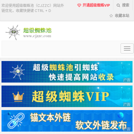
开通超级蜘蛛VIP
搜索
欢迎使用超级蜘蛛池（CJZZC）网站外
链优化，收藏快捷键 CTRL + D
收藏本站
超
级
蜘
蛛
池